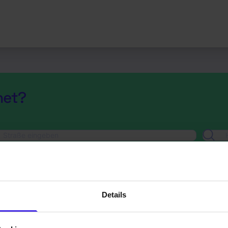
net?
Details