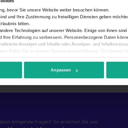
Cookies
ng, bevor Sie unsere Website weiter besuchen können.
sind und Ihre Zustimmung zu freiwilligen Diensten geben möchte
laubnis bitten.
ndere Technologien auf unserer Website. Einige von ihnen sind
nd Ihre Erfahrung zu verbessern. Personenbezogene Daten können
onalisierte Anzeigen und Inhalte oder Anzeigen- und Inhaltsmess
ten finden Sie in unserer
Datenschutzerklärung
. Sie können I
r anpassen.
Anpassen
haben dringende Fragen?
So erreichen Sie uns: