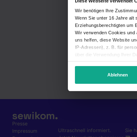
Diese Webseite verwendet 
Wir benötigen Ihre Zustimmu
Wenn Sie unter 16 Jahre alt 
Erziehungsberechtigten um Er
Wir verwenden Cookies und a
uns helfen, diese Website u
IP-Adressen), z. B. für pers
über die Verwendung Ihrer Da
unter Details widerrufen ode
Ablehnen
Presse
Ultraschnell informiert.
Sie 
Impressum